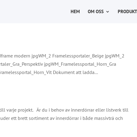
HEM
OM OSS
PRODUKT
rame modern jpgWM_2 Framelessportaler_Beige jpgWM_2
taler_Gra_Perspektiv jpgWM_Framelessportal_Horn_Gra
melessportal_Horn_Vit Dokument att ladda...
ill varje projekt. Är du i behov av innerdörrar eller listverk till
bjuder ett brett sortiment av innerdörrar i både massivträ och