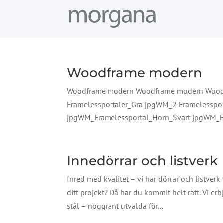
Woodframe modern
Woodframe modern Woodframe modern Woodf
Framelessportaler_Gra jpgWM_2 Framelesspor
jpgWM_Framelessportal_Horn_Svart jpgWM_Fra
Innedörrar och listverk
Inred med kvalitet – vi har dörrar och listverk t
ditt projekt? Då har du kommit helt rätt. Vi er
stål – noggrant utvalda för...