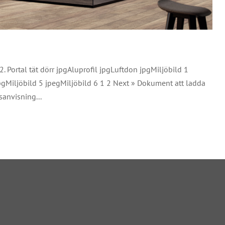
. Portal tät dörr jpgAluprofil jpgLuftdon jpgMiljöbild 1
jpgMiljöbild 5 jpegMiljöbild 6 1 2 Next » Dokument att ladda
anvisning...