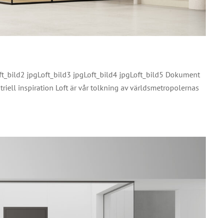
ft_bild2 jpgLoft_bild3 jpgLoft_bild4 jpgLoft_bild5 Dokument
triell inspiration Loft är vår tolkning av världsmetropolernas