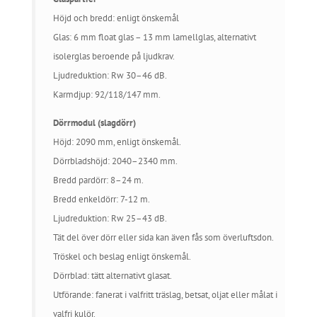
Höjd och bredd: enligt önskemål
Glas: 6 mm float glas – 13 mm lamellglas, alternativt
isolerglas beroende på ljudkrav.
Ljudreduktion: Rw 30–46 dB.
Karmdjup: 92/118/147 mm.
Dörrmodul (slagdörr)
Höjd: 2090 mm, enligt önskemål.
Dörrbladshöjd: 2040–2340 mm.
Bredd pardörr: 8–24 m.
Bredd enkeldörr: 7-12 m.
Ljudreduktion: Rw 25–43 dB.
Tät del över dörr eller sida kan även fås som överluftsdon.
Tröskel och beslag enligt önskemål.
Dörrblad: tätt alternativt glasat.
Utförande: fanerat i valfritt träslag, betsat, oljat eller målat i
valfri kulör.