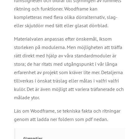
rumsligheten och bidrar till styrningen av rummets
riktning och funktioner. Woodframe kan
kompletteras med flera olika dörralternativ, slag-
eller skjutdörr med tätt eller glasat dörrblad.
Materialvalen anpassas efter önskemål, iksom
storleken på modulerna. Men möjligheten att träffa
rätt direkt med hjälp av våra standardmoduler är
stora; de har ritats med utgångspunkt i vår långa
erfarenhet av projekt som kräver lite mer. Detaljerna
tillverkas i önskat träslag eller målas i valfri valfri
kulör. Det är även möjligt att variera träfanerade och
målade ytor.
Läs om Woodframe, se tekniska fakta och ritningar
genom att ladda ner foldern som pdf nedan.
Glaspartier